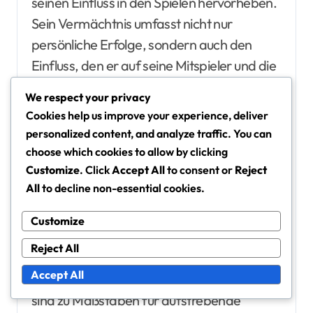
seinen Einfluss in den Spielen hervorheben.
Sein Vermächtnis umfasst nicht nur
persönliche Erfolge, sondern auch den
Einfluss, den er auf seine Mitspieler und die
allgemeine Entwicklung des Spiels in
We respect your privacy
Österreich hatte.
Cookies help us improve your experience, deliver
personalized content, and analyze traffic. You can
Vermächtnis im Kontext der
choose which cookies to allow by clicking
österreichischen
Customize
. Click
Accept All
to consent or
Reject
All
to decline non-essential cookies.
Fußballgeschichte
Prohaskas Vermächtnis im österreichischen
Customize
Fußball ist tiefgreifend und beeinflusst
Reject All
Generationen von Spielern, die ihm folgten.
Accept All
Sein Spielstil und sein taktisches Verständnis
sind zu Maßstäben für aufstrebende