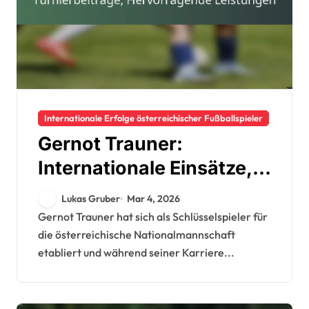
Internationale Erfolge österreichischer Fußballspieler
Gernot Trauner:
Internationale Einsätze,
Turnierbeiträge,
Lukas Gruber
Mar 4, 2026
Hervorragende
Gernot Trauner hat sich als Schlüsselspieler für
die österreichische Nationalmannschaft
Leistungen
etabliert und während seiner Karriere...