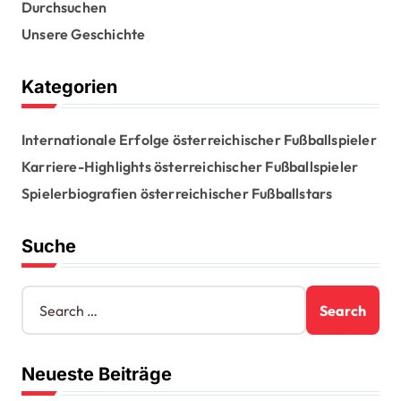
Durchsuchen
p
Unsere Geschichte
a
g
Kategorien
i
n
Internationale Erfolge österreichischer Fußballspieler
a
Karriere-Highlights österreichischer Fußballspieler
t
Spielerbiografien österreichischer Fußballstars
i
Suche
o
n
S
e
a
r
Neueste Beiträge
c
h