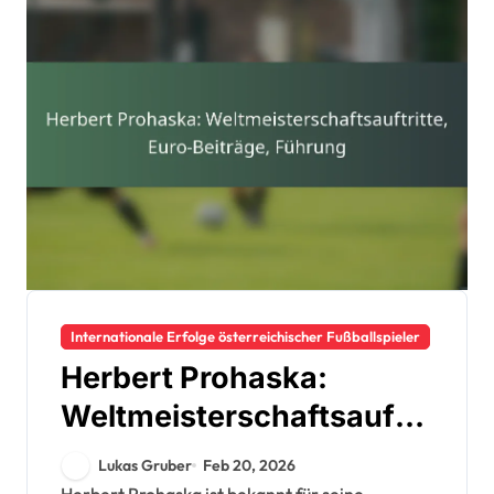
Internationale Erfolge österreichischer Fußballspieler
Herbert Prohaska:
Weltmeisterschaftsauftri
tte, Euro-Beiträge,
Lukas Gruber
Feb 20, 2026
Führung
Herbert Prohaska ist bekannt für seine