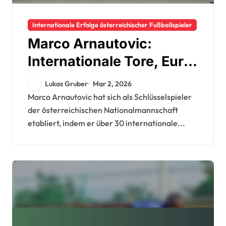
Internationale Erfolge österreichischer Fußballspieler
Marco Arnautovic:
Internationale Tore, Euro-
Einsätze, Einfluss bei der
Lukas Gruber
Mar 2, 2026
Weltmeisterschaft
Marco Arnautovic hat sich als Schlüsselspieler
der österreichischen Nationalmannschaft
etabliert, indem er über 30 internationale...