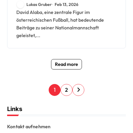
Euro-Leistungen,
Lukas Gruber
Feb 13, 2026
nationale Rekorde
David Alaba, eine zentrale Figur im
österreichischen Fußball, hat bedeutende
Beiträge zu seiner Nationalmannschaft
geleistet,...
Read more
P
1
2
o
s
Links
t
s
Kontakt aufnehmen