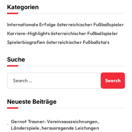
g
Kategorien
i
n
Internationale Erfolge österreichischer Fußballspieler
a
Karriere-Highlights österreichischer Fußballspieler
t
Spielerbiografien österreichischer Fußballstars
i
Suche
o
n
S
e
a
r
Neueste Beiträge
c
h
f
o
Gernot Trauner: Vereinsauszeichnungen,
r
Länderspiele, herausragende Leistungen