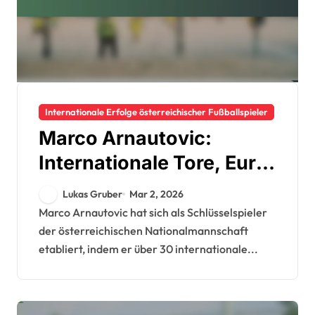
Internationale Erfolge österreichischer Fußballspieler
Marco Arnautovic:
Internationale Tore, Euro-
Einsätze, Einfluss bei der
Lukas Gruber
Mar 2, 2026
Weltmeisterschaft
Marco Arnautovic hat sich als Schlüsselspieler
der österreichischen Nationalmannschaft
etabliert, indem er über 30 internationale...