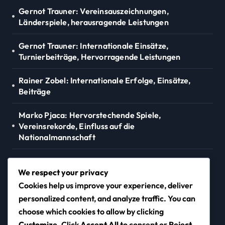
Gernot Trauner: Vereinsauszeichnungen,
Länderspiele, herausragende Leistungen
Gernot Trauner: Internationale Einsätze,
Turnierbeiträge, Hervorragende Leistungen
Rainer Zobel: Internationale Erfolge, Einsätze,
Beiträge
Marko Pjaca: Hervorstechende Spiele,
Vereinsrekorde, Einfluss auf die
Nationalmannschaft
Hans Krankl: Kindheit, Vereins-Erfolge,
Vermächtnis
We respect your privacy
Cookies help us improve your experience, deliver
personalized content, and analyze traffic. You can
choose which cookies to allow by clicking
paulin-photo.de
Customize
. Click
Accept All
to consent or
Reject