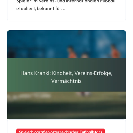
Spieler im Vereins- und internationalen Fußball
Nationalmannschaft
etabliert, bekannt für...
Spielerbiografien österreichischer Fußballstars