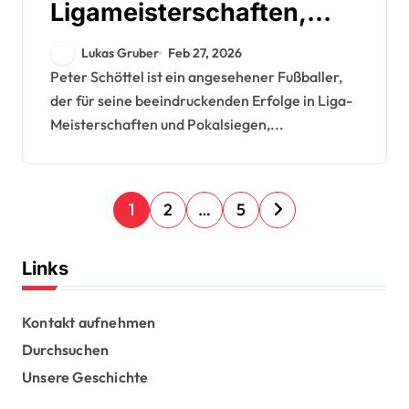
Ligameisterschaften,
Pokalsiege, Länderspiele
Lukas Gruber
Feb 27, 2026
Peter Schöttel ist ein angesehener Fußballer,
der für seine beeindruckenden Erfolge in Liga-
Meisterschaften und Pokalsiegen,...
P
1
2
…
5
o
s
Links
t
s
Kontakt aufnehmen
Durchsuchen
p
Unsere Geschichte
a