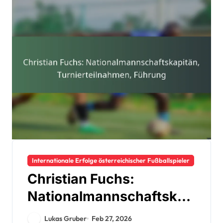
Internationale Erfolge österreichischer Fußballspieler
Christian Fuchs:
Nationalmannschaftskap
itän, Turnierteilnahmen,
Lukas Gruber
Feb 27, 2026